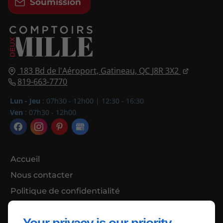
Soumission
183 Bd de l'Aéroport,
Gatineau, QC
J8R 3X2
819-663-7770
Lun - Jeu
: 07h30 - 12h00 | 12:30 - 16:30
Ven
: 07h30 - 12h00
Accueil
Nous contacter
Politique de confidentialité
Plan du site